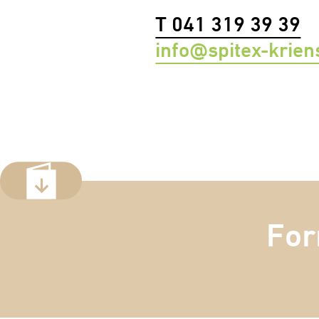
T 041 319 39 39
info@spitex-krien
For