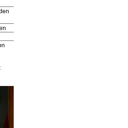
nden
hen
on
t