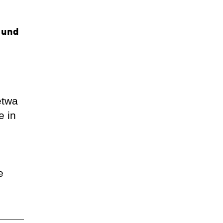
 und
etwa
e in
e